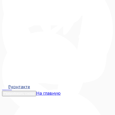
Вконтакте
Вконтакте
MAX
На главную
Попробовать снова