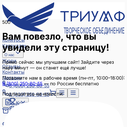
500
ТВОРЧЕСКОЕ ОБЪЕДИНЕНИЕ
Вам повезло, что вы
Конкурсы
увидели эту страницу!
Календарь
О нас
Жюри
Прямо сейчас мы улучшаем сайт! Зайдите через
Отзывы
пару минут — он станет ещё лучше!
Контакты
Магазин
Позвоните нам в рабочее время (пн–пт, 10:00–18:00):
8 (800) 250-80-55
— по России бесплатно
8 (800) 250-80-55
Подпишитесь на новости:
8 (800) 250-80-55
Конкурсы
Блог
Календарь
Архив конкурсов
О нас
Связаться с нами