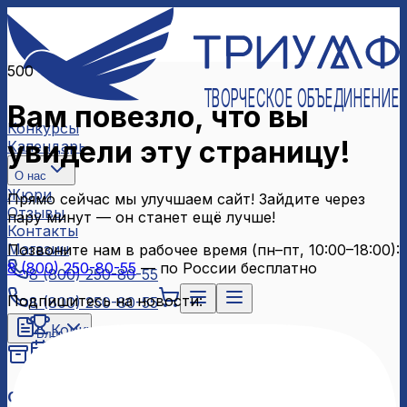
500
ТВОРЧЕСКОЕ ОБЪЕДИНЕНИЕ
Вам повезло, что вы
Конкурсы
увидели эту страницу!
Календарь
О нас
Жюри
Прямо сейчас мы улучшаем сайт! Зайдите через
Отзывы
пару минут — он станет ещё лучше!
Контакты
Магазин
Позвоните нам в рабочее время (пн–пт, 10:00–18:00):
8 (800) 250-80-55
— по России бесплатно
8 (800) 250-80-55
Подпишитесь на новости:
8 (800) 250-80-55
Конкурсы
Блог
Календарь
Архив конкурсов
О нас
Связаться с нами