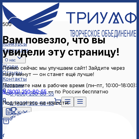
500
ТВОРЧЕСКОЕ ОБЪЕДИНЕНИЕ
Вам повезло, что вы
Конкурсы
увидели эту страницу!
Календарь
О нас
Жюри
Прямо сейчас мы улучшаем сайт! Зайдите через
Отзывы
пару минут — он станет ещё лучше!
Контакты
Магазин
Позвоните нам в рабочее время (пн–пт, 10:00–18:00):
8 (800) 250-80-55
— по России бесплатно
8 (800) 250-80-55
Подпишитесь на новости:
8 (800) 250-80-55
Конкурсы
Блог
Календарь
Архив конкурсов
О нас
Связаться с нами