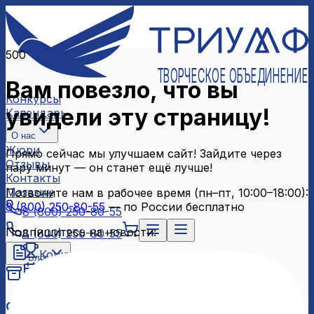
500
ТВОРЧЕСКОЕ ОБЪЕДИНЕНИЕ
Вам повезло, что вы
Конкурсы
увидели эту страницу!
Календарь
О нас
Жюри
Прямо сейчас мы улучшаем сайт! Зайдите через
Отзывы
пару минут — он станет ещё лучше!
Контакты
Магазин
Позвоните нам в рабочее время (пн–пт, 10:00–18:00):
8 (800) 250-80-55
— по России бесплатно
8 (800) 250-80-55
Подпишитесь на новости:
8 (800) 250-80-55
Конкурсы
Блог
Календарь
Архив конкурсов
О нас
Связаться с нами