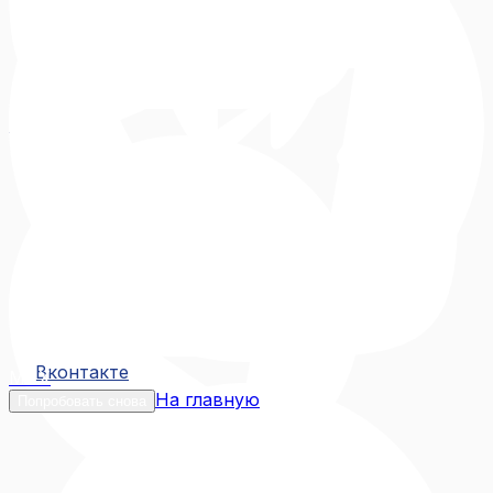
Вконтакте
Вконтакте
MAX
На главную
Попробовать снова