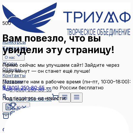
500
ТВОРЧЕСКОЕ ОБЪЕДИНЕНИЕ
Вам повезло, что вы
Конкурсы
увидели эту страницу!
Календарь
О нас
Жюри
Прямо сейчас мы улучшаем сайт! Зайдите через
Отзывы
пару минут — он станет ещё лучше!
Контакты
Магазин
Позвоните нам в рабочее время (пн–пт, 10:00–18:00):
8 (800) 250-80-55
— по России бесплатно
8 (800) 250-80-55
Подпишитесь на новости:
8 (800) 250-80-55
Конкурсы
Блог
Календарь
Архив конкурсов
О нас
Связаться с нами