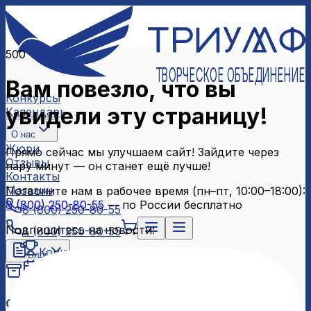
500
ТВОРЧЕСКОЕ ОБЪЕДИНЕНИЕ
Вам повезло, что вы
Конкурсы
увидели эту страницу!
Календарь
О нас
Жюри
Прямо сейчас мы улучшаем сайт! Зайдите через
Отзывы
пару минут — он станет ещё лучше!
Контакты
Магазин
Позвоните нам в рабочее время (пн–пт, 10:00–18:00):
8 (800) 250-80-55
— по России бесплатно
8 (800) 250-80-55
Подпишитесь на новости:
8 (800) 250-80-55
Конкурсы
Блог
Календарь
Архив конкурсов
О нас
Связаться с нами