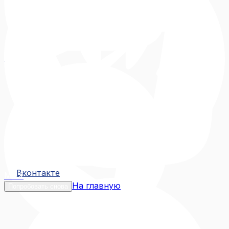
Вконтакте
Вконтакте
MAX
На главную
Попробовать снова