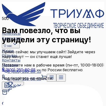
500
ТВОРЧЕСКОЕ ОБЪЕДИНЕНИЕ
Вам повезло, что вы
Конкурсы
увидели эту страницу!
Календарь
О нас
Жюри
Прямо сейчас мы улучшаем сайт! Зайдите через
Отзывы
пару минут — он станет ещё лучше!
Контакты
Магазин
Позвоните нам в рабочее время (пн–пт, 10:00–18:00):
8 (800) 250-80-55
— по России бесплатно
8 (800) 250-80-55
Подпишитесь на новости:
8 (800) 250-80-55
Конкурсы
Блог
Календарь
Архив конкурсов
О нас
Связаться с нами