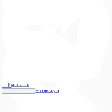
Вконтакте
Вконтакте
MAX
На главную
Попробовать снова