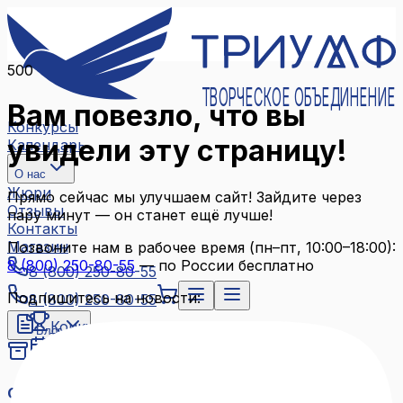
500
ТВОРЧЕСКОЕ ОБЪЕДИНЕНИЕ
Вам повезло, что вы
Конкурсы
увидели эту страницу!
Календарь
О нас
Жюри
Прямо сейчас мы улучшаем сайт! Зайдите через
Отзывы
пару минут — он станет ещё лучше!
Контакты
Магазин
Позвоните нам в рабочее время (пн–пт, 10:00–18:00):
8 (800) 250-80-55
— по России бесплатно
8 (800) 250-80-55
Подпишитесь на новости:
8 (800) 250-80-55
Конкурсы
Блог
Календарь
Архив конкурсов
О нас
Связаться с нами