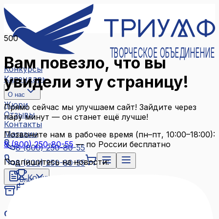
500
ТВОРЧЕСКОЕ ОБЪЕДИНЕНИЕ
Вам повезло, что вы
Конкурсы
увидели эту страницу!
Календарь
О нас
Жюри
Прямо сейчас мы улучшаем сайт! Зайдите через
Отзывы
пару минут — он станет ещё лучше!
Контакты
Магазин
Позвоните нам в рабочее время (пн–пт, 10:00–18:00):
8 (800) 250-80-55
— по России бесплатно
8 (800) 250-80-55
Подпишитесь на новости:
8 (800) 250-80-55
Конкурсы
Блог
Календарь
Архив конкурсов
О нас
Связаться с нами