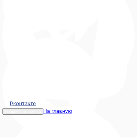
Вконтакте
Вконтакте
MAX
На главную
Попробовать снова