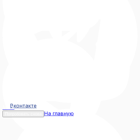
Вконтакте
Вконтакте
MAX
На главную
Попробовать снова