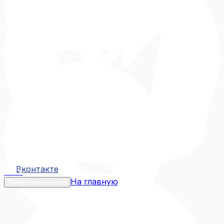
Вконтакте
Вконтакте
MAX
На главную
Попробовать снова