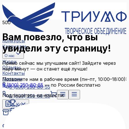
500
ТВОРЧЕСКОЕ ОБЪЕДИНЕНИЕ
Вам повезло, что вы
Конкурсы
увидели эту страницу!
Календарь
О нас
Жюри
Прямо сейчас мы улучшаем сайт! Зайдите через
Отзывы
пару минут — он станет ещё лучше!
Контакты
Магазин
Позвоните нам в рабочее время (пн–пт, 10:00–18:00):
8 (800) 250-80-55
— по России бесплатно
8 (800) 250-80-55
Подпишитесь на новости:
8 (800) 250-80-55
Конкурсы
Блог
Календарь
Архив конкурсов
О нас
Связаться с нами