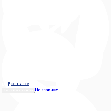
Вконтакте
Вконтакте
MAX
На главную
Попробовать снова