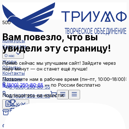
500
ТВОРЧЕСКОЕ ОБЪЕДИНЕНИЕ
Вам повезло, что вы
Конкурсы
увидели эту страницу!
Календарь
О нас
Жюри
Прямо сейчас мы улучшаем сайт! Зайдите через
Отзывы
пару минут — он станет ещё лучше!
Контакты
Магазин
Позвоните нам в рабочее время (пн–пт, 10:00–18:00):
8 (800) 250-80-55
— по России бесплатно
8 (800) 250-80-55
Подпишитесь на новости:
8 (800) 250-80-55
Конкурсы
Блог
Календарь
Архив конкурсов
О нас
Связаться с нами