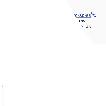
Связаться с нами
+7 (812) 600-21-23
+7 (911) 250-80-55
8 (800) 250-80-55
по России бесплатно
+7 (812) 600-21-24
+7 (812) 600-21-46
Мы в социальных сетях
Вконтакте