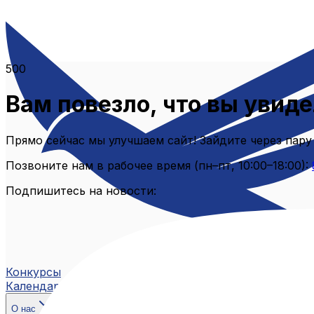
500
Вам повезло, что вы увиде
Прямо сейчас мы улучшаем сайт! Зайдите через пару
Позвоните нам в рабочее время (пн–пт, 10:00–18:00):
Подпишитесь на новости:
Конкурсы
Календарь
О нас