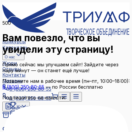
500
ТВОРЧЕСКОЕ ОБЪЕДИНЕНИЕ
Вам повезло, что вы
Конкурсы
увидели эту страницу!
Календарь
О нас
Жюри
Прямо сейчас мы улучшаем сайт! Зайдите через
Отзывы
пару минут — он станет ещё лучше!
Контакты
Магазин
Позвоните нам в рабочее время (пн–пт, 10:00–18:00):
8 (800) 250-80-55
— по России бесплатно
8 (800) 250-80-55
Подпишитесь на новости:
8 (800) 250-80-55
Конкурсы
Блог
Календарь
Архив конкурсов
О нас
Связаться с нами