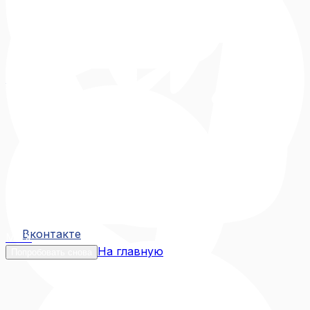
Вконтакте
Вконтакте
MAX
На главную
Попробовать снова