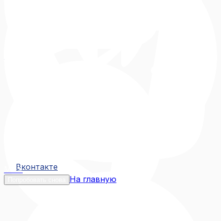
Вконтакте
Вконтакте
MAX
На главную
Попробовать снова