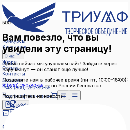
500
ТВОРЧЕСКОЕ ОБЪЕДИНЕНИЕ
Вам повезло, что вы
Конкурсы
увидели эту страницу!
Календарь
О нас
Жюри
Прямо сейчас мы улучшаем сайт! Зайдите через
Отзывы
пару минут — он станет ещё лучше!
Контакты
Магазин
Позвоните нам в рабочее время (пн–пт, 10:00–18:00):
8 (800) 250-80-55
— по России бесплатно
8 (800) 250-80-55
Подпишитесь на новости:
8 (800) 250-80-55
Конкурсы
Блог
Календарь
Архив конкурсов
О нас
Связаться с нами