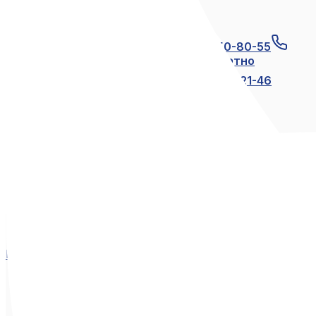
Связаться с нами
+7 (812) 600-21-23
+7 (911) 250-80-55
8 (800) 250-80-55
по России бесплатно
+7 (812) 600-21-24
+7 (812) 600-21-46
Мы в социальных сетях
Вконтакте