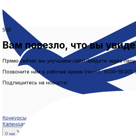
500
Вам повезло, что вы увиде
Прямо сейчас мы улучшаем сайт! Зайдите через пару
Позвоните нам в рабочее время (пн–пт, 10:00–18:00):
Подпишитесь на новости:
Конкурсы
Календарь
О нас