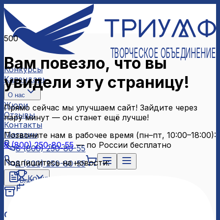
500
ТВОРЧЕСКОЕ ОБЪЕДИНЕНИЕ
Вам повезло, что вы
Конкурсы
увидели эту страницу!
Календарь
О нас
Жюри
Прямо сейчас мы улучшаем сайт! Зайдите через
Отзывы
пару минут — он станет ещё лучше!
Контакты
Магазин
Позвоните нам в рабочее время (пн–пт, 10:00–18:00):
8 (800) 250-80-55
— по России бесплатно
8 (800) 250-80-55
Подпишитесь на новости:
8 (800) 250-80-55
Конкурсы
Блог
Календарь
Архив конкурсов
О нас
Связаться с нами