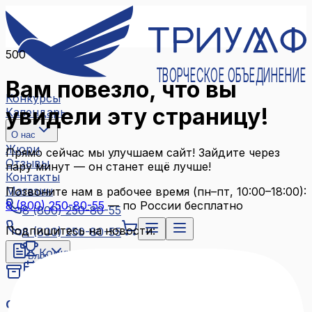
500
ТВОРЧЕСКОЕ ОБЪЕДИНЕНИЕ
Вам повезло, что вы
Конкурсы
увидели эту страницу!
Календарь
О нас
Жюри
Прямо сейчас мы улучшаем сайт! Зайдите через
Отзывы
пару минут — он станет ещё лучше!
Контакты
Магазин
Позвоните нам в рабочее время (пн–пт, 10:00–18:00):
8 (800) 250-80-55
— по России бесплатно
8 (800) 250-80-55
Подпишитесь на новости:
8 (800) 250-80-55
Конкурсы
Блог
Календарь
Архив конкурсов
О нас
Связаться с нами