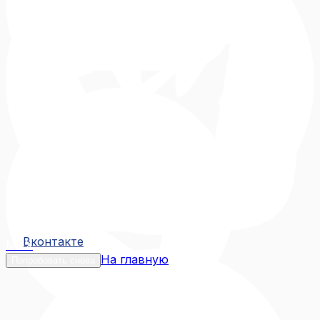
Вконтакте
Вконтакте
MAX
На главную
Попробовать снова