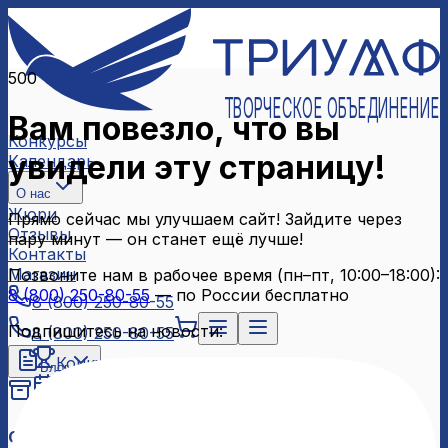
500
ТВОРЧЕСКОЕ ОБЪЕДИНЕНИЕ
Вам повезло, что вы
Конкурсы
увидели эту страницу!
Календарь
О нас
Жюри
Прямо сейчас мы улучшаем сайт! Зайдите через
Отзывы
пару минут — он станет ещё лучше!
Контакты
Магазин
Позвоните нам в рабочее время (пн–пт, 10:00–18:00):
8 (800) 250-80-55
— по России бесплатно
8 (800) 250-80-55
Подпишитесь на новости:
8 (800) 250-80-55
Конкурсы
Блог
Календарь
Архив конкурсов
О нас
Связаться с нами