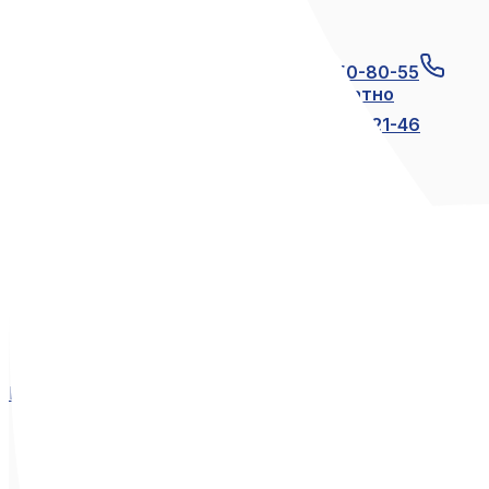
Связаться с нами
+7 (812) 600-21-23
+7 (911) 250-80-55
8 (800) 250-80-55
по России бесплатно
+7 (812) 600-21-24
+7 (812) 600-21-46
Мы в социальных сетях
Вконтакте