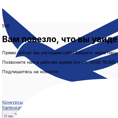
500
Вам повезло, что вы увиде
Прямо сейчас мы улучшаем сайт! Зайдите через пару
Позвоните нам в рабочее время (пн–пт, 10:00–18:00):
Подпишитесь на новости:
Конкурсы
Календарь
О нас