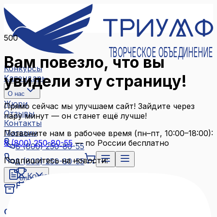
500
ТВОРЧЕСКОЕ ОБЪЕДИНЕНИЕ
Вам повезло, что вы
Конкурсы
увидели эту страницу!
Календарь
О нас
Жюри
Прямо сейчас мы улучшаем сайт! Зайдите через
Отзывы
пару минут — он станет ещё лучше!
Контакты
Магазин
Позвоните нам в рабочее время (пн–пт, 10:00–18:00):
8 (800) 250-80-55
— по России бесплатно
8 (800) 250-80-55
Подпишитесь на новости:
8 (800) 250-80-55
Конкурсы
Блог
Календарь
Архив конкурсов
О нас
Связаться с нами