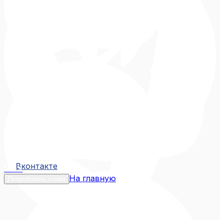
Вконтакте
Вконтакте
MAX
На главную
Попробовать снова