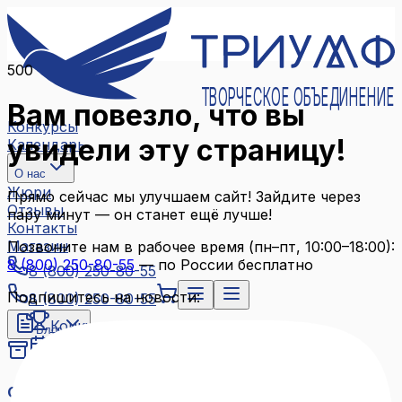
500
ТВОРЧЕСКОЕ ОБЪЕДИНЕНИЕ
Вам повезло, что вы
Конкурсы
увидели эту страницу!
Календарь
О нас
Жюри
Прямо сейчас мы улучшаем сайт! Зайдите через
Отзывы
пару минут — он станет ещё лучше!
Контакты
Магазин
Позвоните нам в рабочее время (пн–пт, 10:00–18:00):
8 (800) 250-80-55
— по России бесплатно
8 (800) 250-80-55
Подпишитесь на новости:
8 (800) 250-80-55
Конкурсы
Блог
Календарь
Архив конкурсов
О нас
Связаться с нами