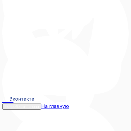
Вконтакте
Вконтакте
MAX
На главную
Попробовать снова