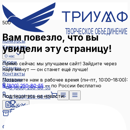
500
ТВОРЧЕСКОЕ ОБЪЕДИНЕНИЕ
Вам повезло, что вы
Конкурсы
увидели эту страницу!
Календарь
О нас
Жюри
Прямо сейчас мы улучшаем сайт! Зайдите через
Отзывы
пару минут — он станет ещё лучше!
Контакты
Магазин
Позвоните нам в рабочее время (пн–пт, 10:00–18:00):
8 (800) 250-80-55
— по России бесплатно
8 (800) 250-80-55
Подпишитесь на новости:
8 (800) 250-80-55
Конкурсы
Блог
Календарь
Архив конкурсов
О нас
Связаться с нами