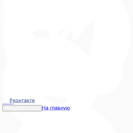
Вконтакте
Вконтакте
MAX
На главную
Попробовать снова