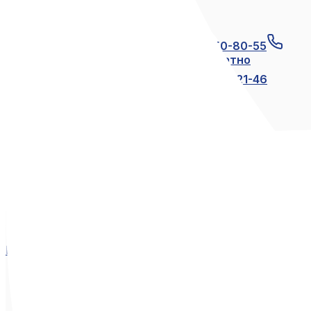
Связаться с нами
+7 (812) 600-21-23
+7 (911) 250-80-55
8 (800) 250-80-55
по России бесплатно
+7 (812) 600-21-24
+7 (812) 600-21-46
Мы в социальных сетях
Вконтакте