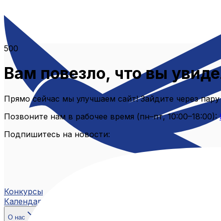
500
Вам повезло, что вы увиде
Прямо сейчас мы улучшаем сайт! Зайдите через пару
Позвоните нам в рабочее время (пн–пт, 10:00–18:00):
Подпишитесь на новости:
Конкурсы
Календарь
О нас