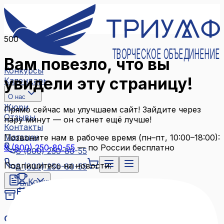
500
ТВОРЧЕСКОЕ ОБЪЕДИНЕНИЕ
Вам повезло, что вы
Конкурсы
увидели эту страницу!
Календарь
О нас
Жюри
Прямо сейчас мы улучшаем сайт! Зайдите через
Отзывы
пару минут — он станет ещё лучше!
Контакты
Магазин
Позвоните нам в рабочее время (пн–пт, 10:00–18:00):
8 (800) 250-80-55
— по России бесплатно
8 (800) 250-80-55
Подпишитесь на новости:
8 (800) 250-80-55
Конкурсы
Блог
Календарь
Архив конкурсов
О нас
Связаться с нами