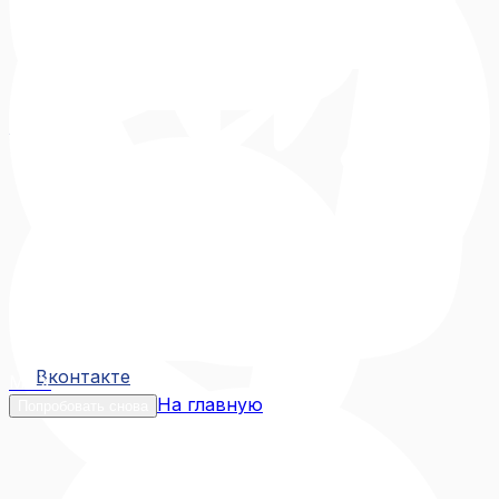
Вконтакте
Вконтакте
MAX
На главную
Попробовать снова