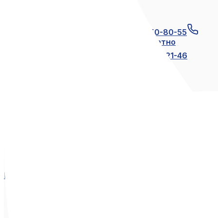
Связаться с нами
+7 (812) 600-21-23
+7 (911) 250-80-55
8 (800) 250-80-55
по России бесплатно
+7 (812) 600-21-24
+7 (812) 600-21-46
Мы в социальных сетях
Вконтакте