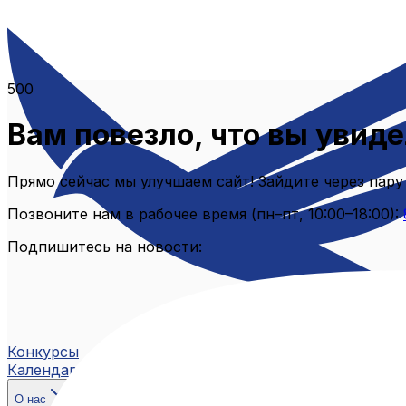
500
Вам повезло, что вы увиде
Прямо сейчас мы улучшаем сайт! Зайдите через пару
Позвоните нам в рабочее время (пн–пт, 10:00–18:00):
Подпишитесь на новости:
Конкурсы
Календарь
О нас