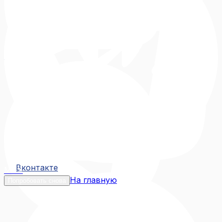
Вконтакте
Вконтакте
MAX
На главную
Попробовать снова