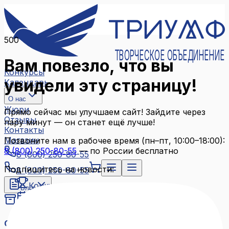
500
ТВОРЧЕСКОЕ ОБЪЕДИНЕНИЕ
Вам повезло, что вы
Конкурсы
увидели эту страницу!
Календарь
О нас
Жюри
Прямо сейчас мы улучшаем сайт! Зайдите через
Отзывы
пару минут — он станет ещё лучше!
Контакты
Магазин
Позвоните нам в рабочее время (пн–пт, 10:00–18:00):
8 (800) 250-80-55
— по России бесплатно
8 (800) 250-80-55
Подпишитесь на новости:
8 (800) 250-80-55
Конкурсы
Блог
Календарь
Архив конкурсов
О нас
Связаться с нами