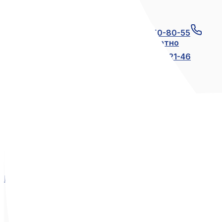
Связаться с нами
+7 (812) 600-21-23
+7 (911) 250-80-55
8 (800) 250-80-55
по России бесплатно
+7 (812) 600-21-24
+7 (812) 600-21-46
Мы в социальных сетях
Вконтакте