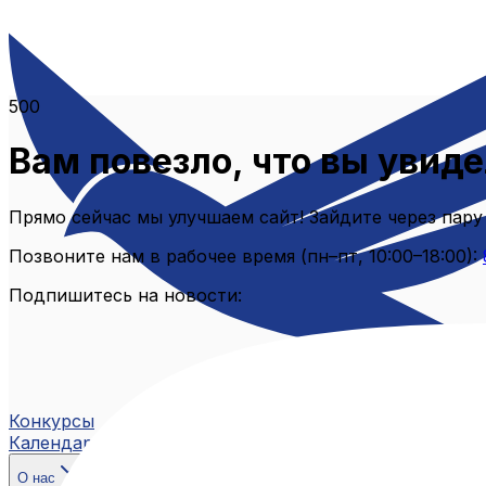
500
Вам повезло, что вы увиде
Прямо сейчас мы улучшаем сайт! Зайдите через пару
Позвоните нам в рабочее время (пн–пт, 10:00–18:00):
Подпишитесь на новости:
Конкурсы
Календарь
О нас