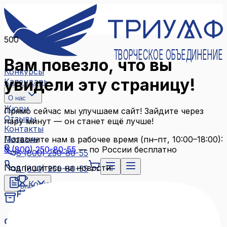
500
ТВОРЧЕСКОЕ ОБЪЕДИНЕНИЕ
Вам повезло, что вы
Конкурсы
увидели эту страницу!
Календарь
О нас
Жюри
Прямо сейчас мы улучшаем сайт! Зайдите через
Отзывы
пару минут — он станет ещё лучше!
Контакты
Магазин
Позвоните нам в рабочее время (пн–пт, 10:00–18:00):
8 (800) 250-80-55
— по России бесплатно
8 (800) 250-80-55
Подпишитесь на новости:
8 (800) 250-80-55
Конкурсы
Блог
Календарь
Архив конкурсов
О нас
Связаться с нами