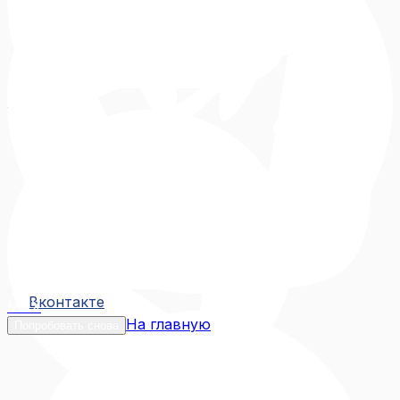
Вконтакте
Вконтакте
MAX
На главную
Попробовать снова