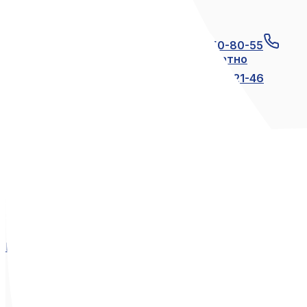
Связаться с нами
+7 (812) 600-21-23
+7 (911) 250-80-55
8 (800) 250-80-55
по России бесплатно
+7 (812) 600-21-24
+7 (812) 600-21-46
Мы в социальных сетях
Вконтакте