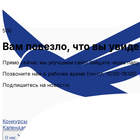
500
Вам повезло, что вы увиде
Прямо сейчас мы улучшаем сайт! Зайдите через пару
Позвоните нам в рабочее время (пн–пт, 10:00–18:00):
Подпишитесь на новости:
Конкурсы
Календарь
О нас