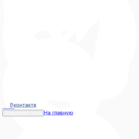
Вконтакте
Вконтакте
MAX
На главную
Попробовать снова