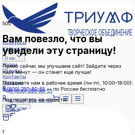
500
ТВОРЧЕСКОЕ ОБЪЕДИНЕНИЕ
Вам повезло, что вы
Конкурсы
увидели эту страницу!
Календарь
О нас
Жюри
Прямо сейчас мы улучшаем сайт! Зайдите через
Отзывы
пару минут — он станет ещё лучше!
Контакты
Магазин
Позвоните нам в рабочее время (пн–пт, 10:00–18:00):
8 (800) 250-80-55
— по России бесплатно
8 (800) 250-80-55
Подпишитесь на новости:
8 (800) 250-80-55
Конкурсы
Блог
Календарь
Архив конкурсов
О нас
Связаться с нами