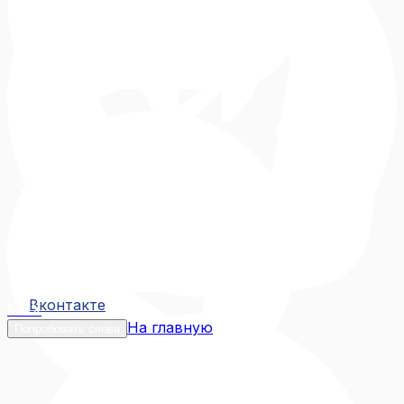
Вконтакте
Вконтакте
MAX
На главную
Попробовать снова