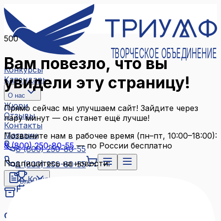
500
ТВОРЧЕСКОЕ ОБЪЕДИНЕНИЕ
Вам повезло, что вы
Конкурсы
увидели эту страницу!
Календарь
О нас
Жюри
Прямо сейчас мы улучшаем сайт! Зайдите через
Отзывы
пару минут — он станет ещё лучше!
Контакты
Магазин
Позвоните нам в рабочее время (пн–пт, 10:00–18:00):
8 (800) 250-80-55
— по России бесплатно
8 (800) 250-80-55
Подпишитесь на новости:
8 (800) 250-80-55
Конкурсы
Блог
Календарь
Архив конкурсов
О нас
Связаться с нами