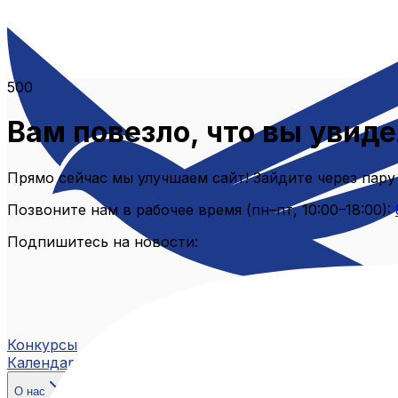
500
Вам повезло, что вы увиде
Прямо сейчас мы улучшаем сайт! Зайдите через пару
Позвоните нам в рабочее время (пн–пт, 10:00–18:00):
Подпишитесь на новости:
Конкурсы
Календарь
О нас