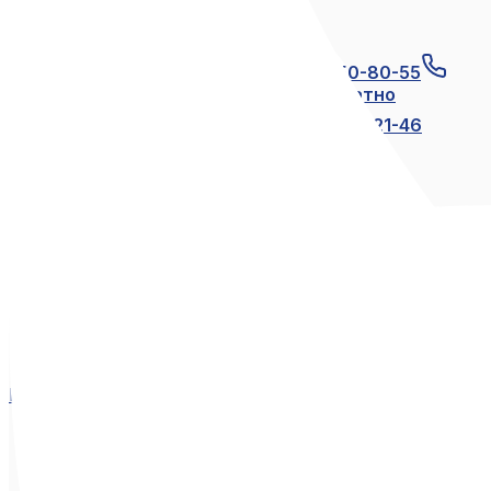
Связаться с нами
+7 (812) 600-21-23
+7 (911) 250-80-55
8 (800) 250-80-55
по России бесплатно
+7 (812) 600-21-24
+7 (812) 600-21-46
Мы в социальных сетях
Вконтакте