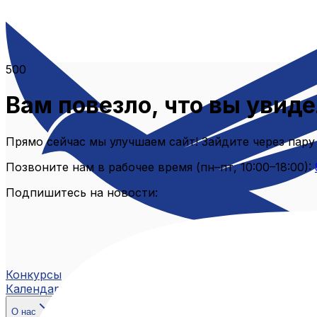
500
Вам повезло, что вы увиде
Прямо сейчас мы улучшаем сайт! Зайдите через пару
Позвоните нам в рабочее время (пн–пт, 10:00–18:00):
Подпишитесь на новости:
Конкурсы
Календарь
О нас