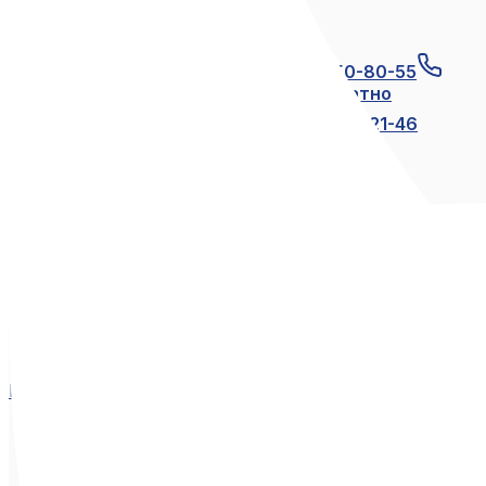
Связаться с нами
+7 (812) 600-21-23
+7 (911) 250-80-55
8 (800) 250-80-55
по России бесплатно
+7 (812) 600-21-24
+7 (812) 600-21-46
Мы в социальных сетях
Вконтакте