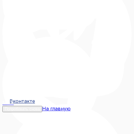
Вконтакте
Вконтакте
MAX
На главную
Попробовать снова