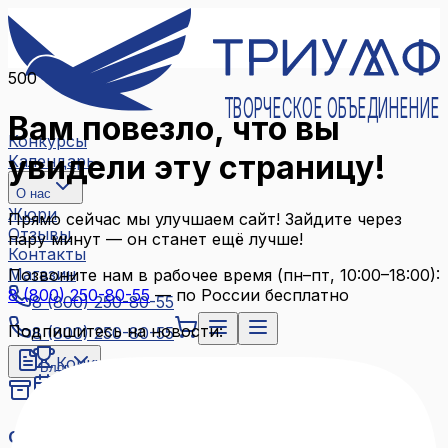
500
ТВОРЧЕСКОЕ ОБЪЕДИНЕНИЕ
Вам повезло, что вы
Конкурсы
увидели эту страницу!
Календарь
О нас
Жюри
Прямо сейчас мы улучшаем сайт! Зайдите через
Отзывы
пару минут — он станет ещё лучше!
Контакты
Магазин
Позвоните нам в рабочее время (пн–пт, 10:00–18:00):
8 (800) 250-80-55
— по России бесплатно
8 (800) 250-80-55
Подпишитесь на новости:
8 (800) 250-80-55
Конкурсы
Блог
Календарь
Архив конкурсов
О нас
Связаться с нами