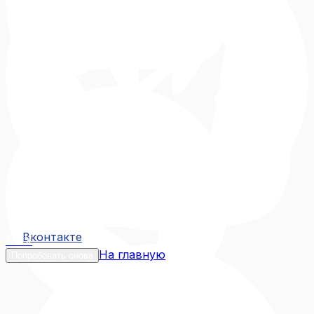
Вконтакте
Вконтакте
MAX
На главную
Попробовать снова