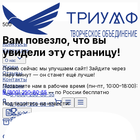
500
ТВОРЧЕСКОЕ ОБЪЕДИНЕНИЕ
Вам повезло, что вы
Конкурсы
увидели эту страницу!
Календарь
О нас
Жюри
Прямо сейчас мы улучшаем сайт! Зайдите через
Отзывы
пару минут — он станет ещё лучше!
Контакты
Магазин
Позвоните нам в рабочее время (пн–пт, 10:00–18:00):
8 (800) 250-80-55
— по России бесплатно
8 (800) 250-80-55
Подпишитесь на новости:
8 (800) 250-80-55
Конкурсы
Блог
Календарь
Архив конкурсов
О нас
Связаться с нами