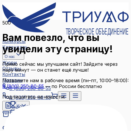
500
ТВОРЧЕСКОЕ ОБЪЕДИНЕНИЕ
Вам повезло, что вы
Конкурсы
увидели эту страницу!
Календарь
О нас
Жюри
Прямо сейчас мы улучшаем сайт! Зайдите через
Отзывы
пару минут — он станет ещё лучше!
Контакты
Магазин
Позвоните нам в рабочее время (пн–пт, 10:00–18:00):
8 (800) 250-80-55
— по России бесплатно
8 (800) 250-80-55
Подпишитесь на новости:
8 (800) 250-80-55
Конкурсы
Блог
Календарь
Архив конкурсов
О нас
Связаться с нами