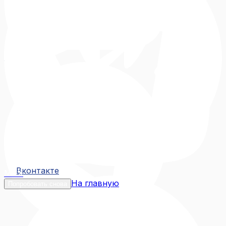
Вконтакте
Вконтакте
MAX
На главную
Попробовать снова