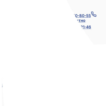
Связаться с нами
+7 (812) 600-21-23
+7 (911) 250-80-55
8 (800) 250-80-55
по России бесплатно
+7 (812) 600-21-24
+7 (812) 600-21-46
Мы в социальных сетях
Вконтакте