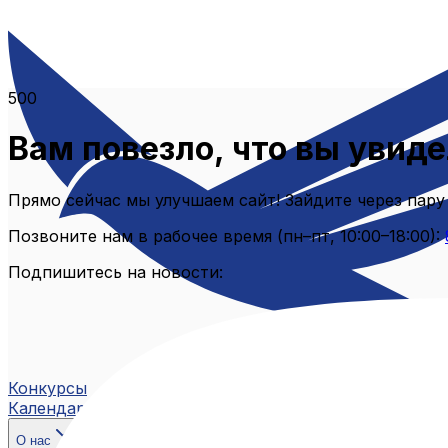
500
Вам повезло, что вы увиде
Прямо сейчас мы улучшаем сайт! Зайдите через пару
Позвоните нам в рабочее время (пн–пт, 10:00–18:00):
Подпишитесь на новости:
Конкурсы
Календарь
О нас