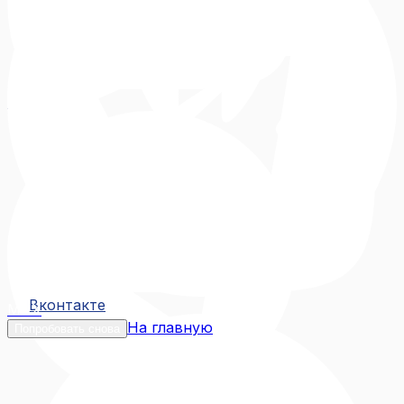
Вконтакте
Вконтакте
MAX
На главную
Попробовать снова