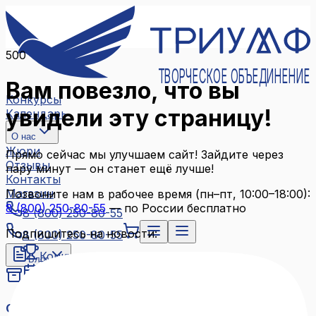
500
ТВОРЧЕСКОЕ ОБЪЕДИНЕНИЕ
Вам повезло, что вы
Конкурсы
увидели эту страницу!
Календарь
О нас
Жюри
Прямо сейчас мы улучшаем сайт! Зайдите через
Отзывы
пару минут — он станет ещё лучше!
Контакты
Магазин
Позвоните нам в рабочее время (пн–пт, 10:00–18:00):
8 (800) 250-80-55
— по России бесплатно
8 (800) 250-80-55
Подпишитесь на новости:
8 (800) 250-80-55
Конкурсы
Блог
Календарь
Архив конкурсов
О нас
Связаться с нами