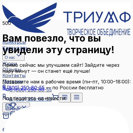
500
ТВОРЧЕСКОЕ ОБЪЕДИНЕНИЕ
Вам повезло, что вы
Конкурсы
увидели эту страницу!
Календарь
О нас
Жюри
Прямо сейчас мы улучшаем сайт! Зайдите через
Отзывы
пару минут — он станет ещё лучше!
Контакты
Магазин
Позвоните нам в рабочее время (пн–пт, 10:00–18:00):
8 (800) 250-80-55
— по России бесплатно
8 (800) 250-80-55
Подпишитесь на новости:
8 (800) 250-80-55
Конкурсы
Блог
Календарь
Архив конкурсов
О нас
Связаться с нами