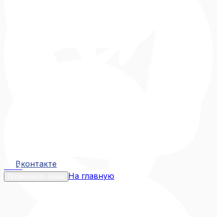
Вконтакте
Вконтакте
MAX
На главную
Попробовать снова