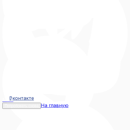
Вконтакте
Вконтакте
MAX
На главную
Попробовать снова