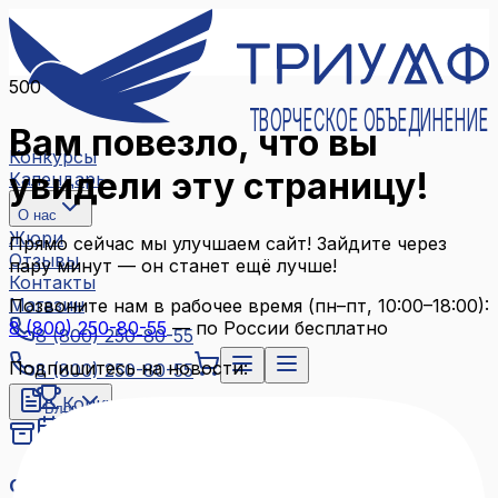
500
ТВОРЧЕСКОЕ ОБЪЕДИНЕНИЕ
Вам повезло, что вы
Конкурсы
увидели эту страницу!
Календарь
О нас
Жюри
Прямо сейчас мы улучшаем сайт! Зайдите через
Отзывы
пару минут — он станет ещё лучше!
Контакты
Магазин
Позвоните нам в рабочее время (пн–пт, 10:00–18:00):
8 (800) 250-80-55
— по России бесплатно
8 (800) 250-80-55
Подпишитесь на новости:
8 (800) 250-80-55
Конкурсы
Блог
Календарь
Архив конкурсов
О нас
Связаться с нами