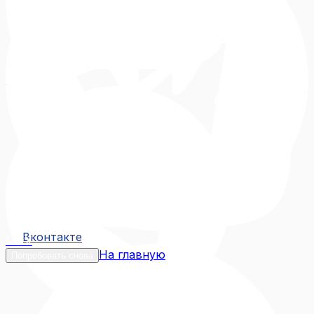
Вконтакте
Вконтакте
MAX
На главную
Попробовать снова