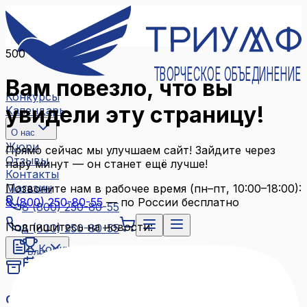
500
ТВОРЧЕСКОЕ ОБЪЕДИНЕНИЕ
Вам повезло, что вы
Конкурсы
увидели эту страницу!
Календарь
О нас
Жюри
Прямо сейчас мы улучшаем сайт! Зайдите через
Отзывы
пару минут — он станет ещё лучше!
Контакты
Магазин
Позвоните нам в рабочее время (пн–пт, 10:00–18:00):
8 (800) 250-80-55
— по России бесплатно
8 (800) 250-80-55
Подпишитесь на новости:
8 (800) 250-80-55
Конкурсы
Блог
Календарь
Архив конкурсов
О нас
Связаться с нами