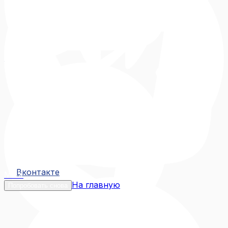
Вконтакте
Вконтакте
MAX
На главную
Попробовать снова