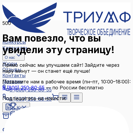
500
ТВОРЧЕСКОЕ ОБЪЕДИНЕНИЕ
Вам повезло, что вы
Конкурсы
увидели эту страницу!
Календарь
О нас
Жюри
Прямо сейчас мы улучшаем сайт! Зайдите через
Отзывы
пару минут — он станет ещё лучше!
Контакты
Магазин
Позвоните нам в рабочее время (пн–пт, 10:00–18:00):
8 (800) 250-80-55
— по России бесплатно
8 (800) 250-80-55
Подпишитесь на новости:
8 (800) 250-80-55
Конкурсы
Блог
Календарь
Архив конкурсов
О нас
Связаться с нами