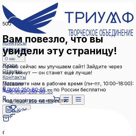
500
ТВОРЧЕСКОЕ ОБЪЕДИНЕНИЕ
Вам повезло, что вы
Конкурсы
увидели эту страницу!
Календарь
О нас
Жюри
Прямо сейчас мы улучшаем сайт! Зайдите через
Отзывы
пару минут — он станет ещё лучше!
Контакты
Магазин
Позвоните нам в рабочее время (пн–пт, 10:00–18:00):
8 (800) 250-80-55
— по России бесплатно
8 (800) 250-80-55
Подпишитесь на новости:
8 (800) 250-80-55
Конкурсы
Блог
Календарь
Архив конкурсов
О нас
Связаться с нами