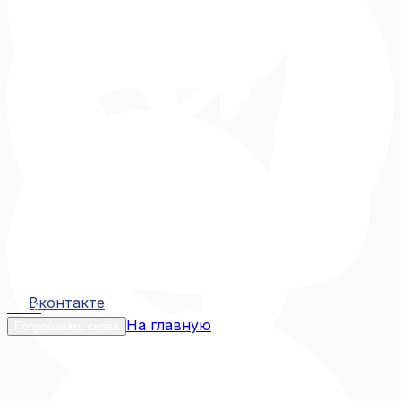
Вконтакте
Вконтакте
MAX
На главную
Попробовать снова