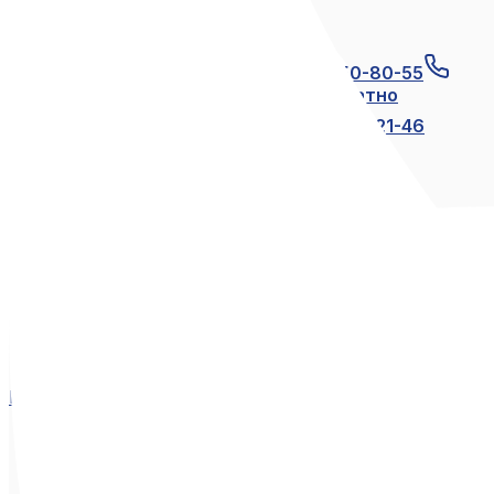
Связаться с нами
+7 (812) 600-21-23
+7 (911) 250-80-55
8 (800) 250-80-55
по России бесплатно
+7 (812) 600-21-24
+7 (812) 600-21-46
Мы в социальных сетях
Вконтакте