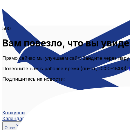
500
Вам повезло, что вы увиде
Прямо сейчас мы улучшаем сайт! Зайдите через пару
Позвоните нам в рабочее время (пн–пт, 10:00–18:00):
Подпишитесь на новости:
Конкурсы
Календарь
О нас