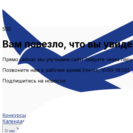
500
Вам повезло, что вы увиде
Прямо сейчас мы улучшаем сайт! Зайдите через пару
Позвоните нам в рабочее время (пн–пт, 10:00–18:00):
Подпишитесь на новости:
Конкурсы
Календарь
О нас