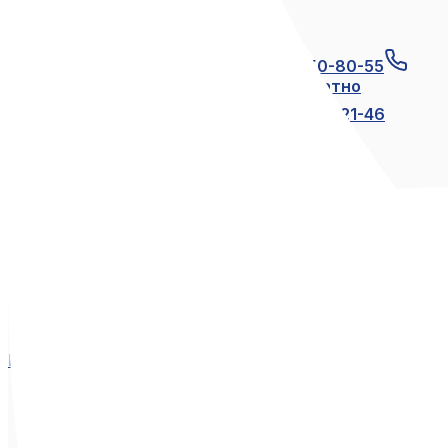
Связаться с нами
+7 (812) 600-21-23
+7 (911) 250-80-55
8 (800) 250-80-55
по России бесплатно
+7 (812) 600-21-24
+7 (812) 600-21-46
Мы в социальных сетях
Вконтакте