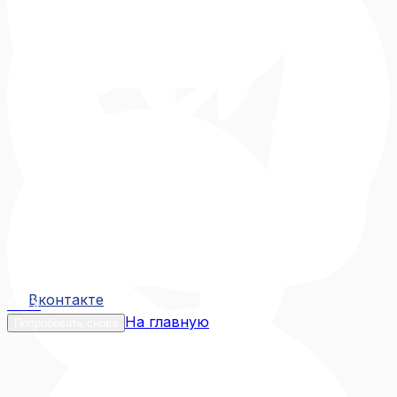
Вконтакте
Вконтакте
MAX
На главную
Попробовать снова