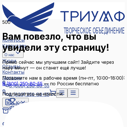
500
ТВОРЧЕСКОЕ ОБЪЕДИНЕНИЕ
Вам повезло, что вы
Конкурсы
увидели эту страницу!
Календарь
О нас
Жюри
Прямо сейчас мы улучшаем сайт! Зайдите через
Отзывы
пару минут — он станет ещё лучше!
Контакты
Магазин
Позвоните нам в рабочее время (пн–пт, 10:00–18:00):
8 (800) 250-80-55
— по России бесплатно
8 (800) 250-80-55
Подпишитесь на новости:
8 (800) 250-80-55
Конкурсы
Блог
Календарь
Архив конкурсов
О нас
Связаться с нами