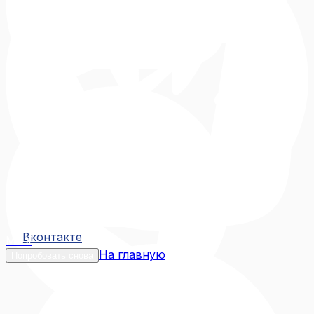
Вконтакте
Вконтакте
MAX
На главную
Попробовать снова