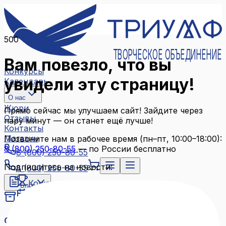
500
ТВОРЧЕСКОЕ ОБЪЕДИНЕНИЕ
Вам повезло, что вы
Конкурсы
увидели эту страницу!
Календарь
О нас
Жюри
Прямо сейчас мы улучшаем сайт! Зайдите через
Отзывы
пару минут — он станет ещё лучше!
Контакты
Магазин
Позвоните нам в рабочее время (пн–пт, 10:00–18:00):
8 (800) 250-80-55
— по России бесплатно
8 (800) 250-80-55
Подпишитесь на новости:
8 (800) 250-80-55
Конкурсы
Блог
Календарь
Архив конкурсов
О нас
Связаться с нами