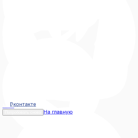
Вконтакте
Вконтакте
MAX
На главную
Попробовать снова