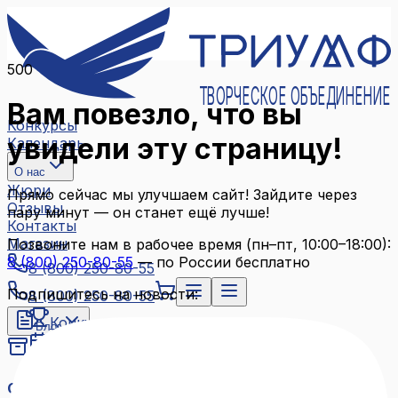
500
ТВОРЧЕСКОЕ ОБЪЕДИНЕНИЕ
Вам повезло, что вы
Конкурсы
увидели эту страницу!
Календарь
О нас
Жюри
Прямо сейчас мы улучшаем сайт! Зайдите через
Отзывы
пару минут — он станет ещё лучше!
Контакты
Магазин
Позвоните нам в рабочее время (пн–пт, 10:00–18:00):
8 (800) 250-80-55
— по России бесплатно
8 (800) 250-80-55
Подпишитесь на новости:
8 (800) 250-80-55
Конкурсы
Блог
Календарь
Архив конкурсов
О нас
Связаться с нами