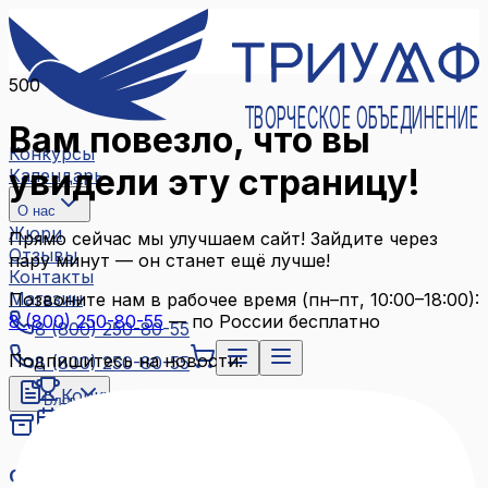
500
ТВОРЧЕСКОЕ ОБЪЕДИНЕНИЕ
Вам повезло, что вы
Конкурсы
увидели эту страницу!
Календарь
О нас
Жюри
Прямо сейчас мы улучшаем сайт! Зайдите через
Отзывы
пару минут — он станет ещё лучше!
Контакты
Магазин
Позвоните нам в рабочее время (пн–пт, 10:00–18:00):
8 (800) 250-80-55
— по России бесплатно
8 (800) 250-80-55
Подпишитесь на новости:
8 (800) 250-80-55
Конкурсы
Блог
Календарь
Архив конкурсов
О нас
Связаться с нами