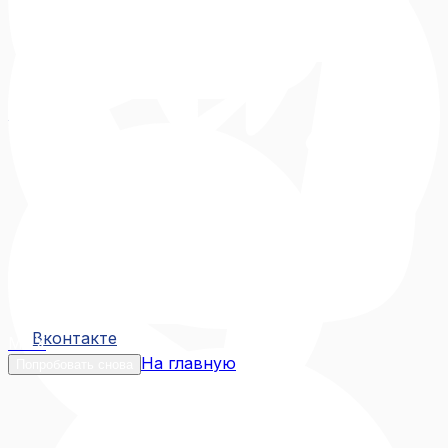
Вконтакте
Вконтакте
MAX
На главную
Попробовать снова